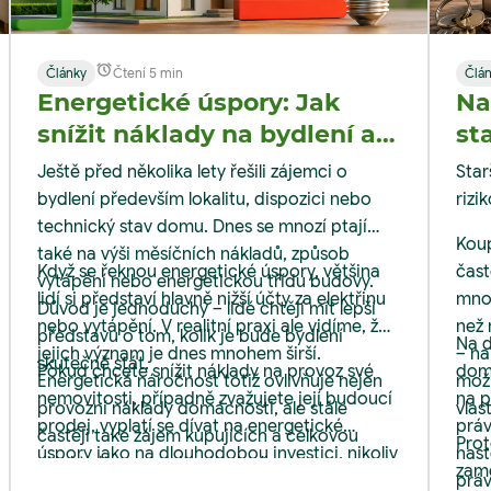
Články
Čtení 5 min
Člá
Energetické úspory: Jak
Na
snížit náklady na bydlení až
st
o 30 % | M&M Reality
Ještě před několika lety řešili zájemci o
Star
bydlení především lokalitu, dispozici nebo
rizi
technický stav domu. Dnes se mnozí ptají
Koup
také na výši měsíčních nákladů, způsob
Když se řeknou energetické úspory, většina
čast
vytápění nebo energetickou třídu budovy.
lidí si představí hlavně nižší účty za elektřinu
mnoh
Důvod je jednoduchý – lidé chtějí mít lepší
nebo vytápění. V realitní praxi ale vidíme, že
než 
představu o tom, kolik je bude bydlení
Na d
jejich význam je dnes mnohem širší.
– na
skutečně stát.
Pokud chcete snížit náklady na provoz své
domy
Energetická náročnost totiž ovlivňuje nejen
možn
nemovitosti, případně zvažujete její budoucí
na p
provozní náklady domácnosti, ale stále
vlas
prodej, vyplatí se dívat na energetické
práv
častěji také zájem kupujících a celkovou
Prot
úspory jako na dlouhodobou investici, nikoliv
nast
atraktivitu nemovitosti na trhu.
zamě
jen jako na jednorázový výdaj.
práv