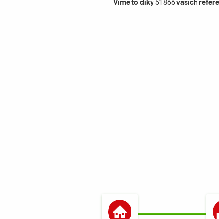
Víme to díky
51 866
vašich refere