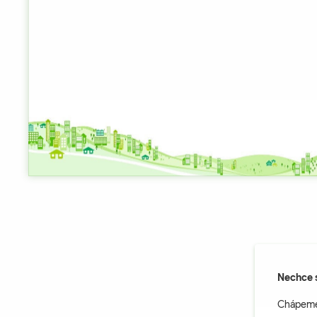
Nechce 
Chápeme