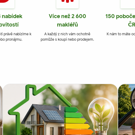
3 nabídek
Více než 2 600
150 poboče
vitostí
makléřů
Č
tí právě nabízíme k
A každý z nich vám ochotně
K nám to máte od
ebo pronájmu.
pomůže s koupí nebo prodejem.