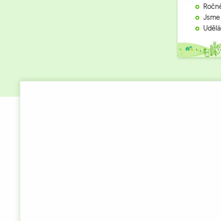
Ročně
Jsme 
Udělá