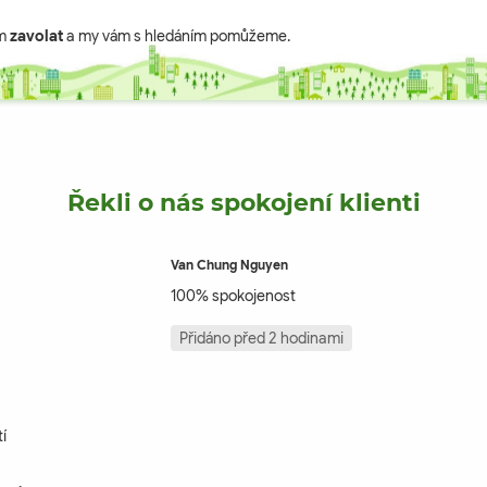
ám
zavolat
a my vám s hledáním pomůžeme.
Řekli o nás spokojení klienti
Van Chung Nguyen
100% spokojenost
Přidáno před 2 hodinami
í