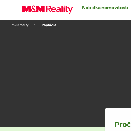
Nabídka nemovitostí
M&M reality
Poptávka
Proč