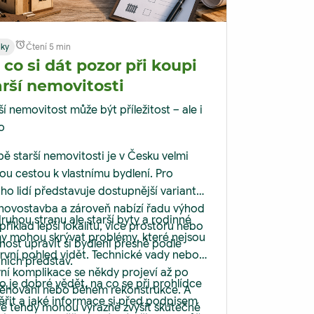
nky
Čtení 5 min
 co si dát pozor při koupi
arší nemovitosti
ší nemovitost může být příležitost – ale i
ko
ě starší nemovitosti je v Česku velmi
ou cestou k vlastnímu bydlení. Pro
o lidí představuje dostupnější variantu
novostavba a zároveň nabízí řadu výhod
ruhou stranu ale starší byty a rodinné
příklad lepší lokalitu, více prostoru nebo
 mohou skrývat problémy, které nejsou
ost upravit si bydlení přesně podle
rvní pohled vidět. Technické vady nebo
tních představ.
ní komplikace se někdy projeví až po
o je dobré vědět, na co se při prohlídce
ěhování nebo během rekonstrukce. A
řit a jaké informace si před podpisem
ě tehdy mohou výrazně zvýšit skutečné