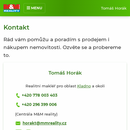
Tomáš Horák
MENU
O mně
Kontakt
Nabídka nemovitostí
Rád vám pomůžu a poradím s prodejem i
Prodané nemovitosti
nákupem nemovitosti. Ozvěte se a probereme
Reference
to.
Jak pracuji
Kontakt
Tomáš Horák
Realitní makléř pro oblast
Kladno
a okolí
+420 778 003 403
+420 296 399 006
(Centrála M&M reality)
horakt@mmreality.cz