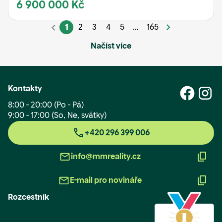
6 900 000 Kč
1
2
3
4
5
…
165
Načíst více
Kontakty
8:00 - 20:00 (Po - Pá)
9:00 - 17:00 (So, Ne, svátky)
+420 296 399 006
info@mmreality.cz
E-mail pro novináře
Rozcestník