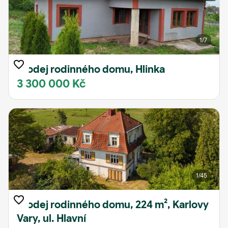
1
/7
Prodej rodinného domu, Hlinka
3 300 000 Kč
1
/45
Prodej rodinného domu, 224 m², Karlovy
Vary, ul. Hlavní
15 