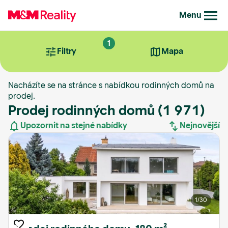
Menu
1
Filtry
Mapa
Nacházíte se na stránce s nabídkou rodinných domů na
prodej.
Prodej rodinných domů
(1 971)
Upozornit na stejné nabídky
Nejnovější
Nejnovější
Nejstarší
1
/30
Nejdražší
Nejlevnější