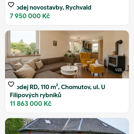
Prodej novostavby, Rychvald
7 950 000 Kč
1
/23
Prodej RD, 110 m², Chomutov, ul. U
Filipových rybníků
11 863 000 Kč