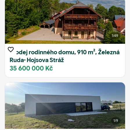
1
/49
Prodej rodinného domu, 910 m², Železná
Ruda- Hojsova Stráž
35 600 000 Kč
1
/9