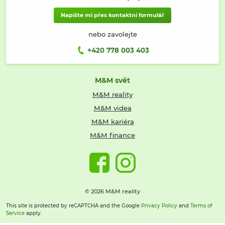
Napište mi přes kontaktní formulář
nebo zavolejte
+420 778 003 403
M&M svět
M&M reality
M&M videa
M&M kariéra
M&M finance
© 2026 M&M reality
This site is protected by reCAPTCHA and the Google
Privacy Policy
and
Terms of
Service
apply.