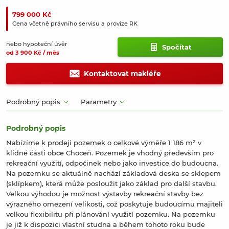
799 000 Kč
Cena včetně právního servisu a provize RK
nebo hypoteční úvěr
Spočítat
od 3 900 Kč / měs
Kontaktovat makléře
Podrobný popis
Parametry
Podrobný popis
Nabízíme k prodeji pozemek o celkové výměře 1 186 m² v
klidné části obce Choceň. Pozemek je vhodný především pro
rekreační využití, odpočinek nebo jako investice do budoucna.
Na pozemku se aktuálně nachází základová deska se sklepem
(sklípkem), která může posloužit jako základ pro další stavbu.
Velkou výhodou je možnost výstavby rekreační stavby bez
výrazného omezení velikosti, což poskytuje budoucímu majiteli
velkou flexibilitu při plánování využití pozemku. Na pozemku
je již k dispozici vlastní studna a během tohoto roku bude