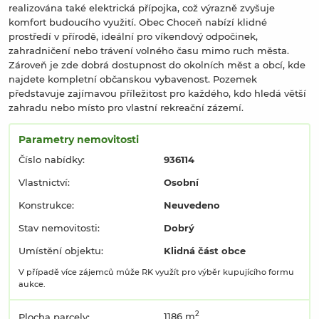
realizována také elektrická přípojka, což výrazně zvyšuje
komfort budoucího využití. Obec Choceň nabízí klidné
prostředí v přírodě, ideální pro víkendový odpočinek,
zahradničení nebo trávení volného času mimo ruch města.
Zároveň je zde dobrá dostupnost do okolních měst a obcí, kde
najdete kompletní občanskou vybavenost. Pozemek
představuje zajímavou příležitost pro každého, kdo hledá větší
zahradu nebo místo pro vlastní rekreační zázemí.
Parametry nemovitosti
Číslo nabídky:
936114
Vlastnictví:
Osobní
Konstrukce:
Neuvedeno
Stav nemovitosti:
Dobrý
Umístění objektu:
Klidná část obce
V případě více zájemců může RK využít pro výběr kupujícího formu
aukce.
2
1186 m
Plocha parcely: