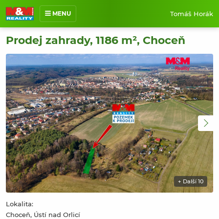
Sdílet
Tomáš Horák
MENU
Poslat na e-mail
O mně
Prodej zahrady, 1186 m², Choceň
Nabídka nemovitostí
Prodané nemovitosti
Reference
Jak pracuji
Kontakt
+ Další 10
Lokalita:
Choceň, Ústí nad Orlicí