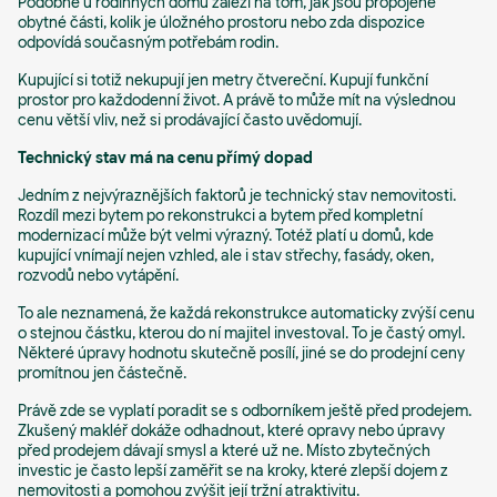
Podobně u rodinných domů záleží na tom, jak jsou propojené
obytné části, kolik je úložného prostoru nebo zda dispozice
odpovídá současným potřebám rodin.
Kupující si totiž nekupují jen metry čtvereční. Kupují funkční
prostor pro každodenní život. A právě to může mít na výslednou
cenu větší vliv, než si prodávající často uvědomují.
Technický stav má na cenu přímý dopad
Jedním z nejvýraznějších faktorů je technický stav nemovitosti.
Rozdíl mezi bytem po rekonstrukci a bytem před kompletní
modernizací může být velmi výrazný. Totéž platí u domů, kde
kupující vnímají nejen vzhled, ale i stav střechy, fasády, oken,
rozvodů nebo vytápění.
To ale neznamená, že každá rekonstrukce automaticky zvýší cenu
o stejnou částku, kterou do ní majitel investoval. To je častý omyl.
Některé úpravy hodnotu skutečně posílí, jiné se do prodejní ceny
promítnou jen částečně.
Právě zde se vyplatí poradit se s odborníkem ještě před prodejem.
Zkušený makléř dokáže odhadnout, které opravy nebo úpravy
před prodejem dávají smysl a které už ne. Místo zbytečných
investic je často lepší zaměřit se na kroky, které zlepší dojem z
nemovitosti a pomohou zvýšit její tržní atraktivitu.