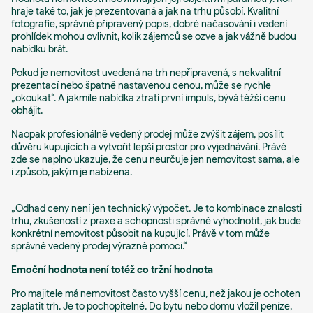
hraje také to, jak je prezentovaná a jak na trhu působí. Kvalitní
fotografie, správně připravený popis, dobré načasování i vedení
prohlídek mohou ovlivnit, kolik zájemců se ozve a jak vážně budou
nabídku brát.
Pokud je nemovitost uvedená na trh nepřipravená, s nekvalitní
prezentací nebo špatně nastavenou cenou, může se rychle
„okoukat“. A jakmile nabídka ztratí první impuls, bývá těžší cenu
obhájit.
Naopak profesionálně vedený prodej může zvýšit zájem, posílit
důvěru kupujících a vytvořit lepší prostor pro vyjednávání. Právě
zde se naplno ukazuje, že cenu neurčuje jen nemovitost sama, ale
i způsob, jakým je nabízena.
„Odhad ceny není jen technický výpočet. Je to kombinace znalosti
trhu, zkušeností z praxe a schopnosti správně vyhodnotit, jak bude
konkrétní nemovitost působit na kupující. Právě v tom může
správně vedený prodej výrazně pomoci.“
Emoční hodnota není totéž co tržní hodnota
Pro majitele má nemovitost často vyšší cenu, než jakou je ochoten
zaplatit trh. Je to pochopitelné. Do bytu nebo domu vložil peníze,