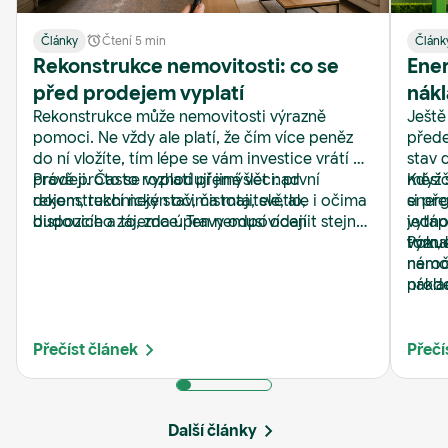
Články
Čtení 5 min
Článk
Rekonstrukce nemovitosti: co se
Ener
před prodejem vyplatí
nákl
Rekonstrukce může nemovitosti výrazně
Ještě
Real
pomoci. Ne vždy ale platí, že čím více peněz
přede
do ní vložíte, tím lépe se vám investice vrátí při
stav 
prodeji. Často rozhodují jiné věci: první
Právě proto se vyplatí přemýšlet nad
měsíč
Když 
dojem, technický stav, čistota, světlo,
rekonstrukcí nejen očima majitele, ale i očima
energ
si př
dispozice a to, zda úpravy odpovídají
budoucího zájemce. Ten nemusí ocenit stejný
jedno
vytápě
očekávání kupujících.
styl kuchyně, barvu obkladů nebo typ podlahy.
tom, 
význa
Pokud
Zato si rychle všimne vlhkosti, zastaralých
nároč
nemov
rozvodů, špatného světla nebo zanedbaných
nákla
prode
detailů.
zájem
jako 
nemov
na je
Přečíst článek
Přečí
Další články