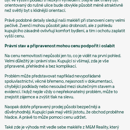
byt ve vyšším podlaží s hezkým výhledem. Stejně tak tmavý byt
orientovaný do rušné ulice bude obvykle působit méně atraktivně
než světlý byt s klidnější orientací.
Právě podobné detaily sledují naši makléři při stanovení ceny velmi
pečlivě. Zvenčí mohou působit jako drobnosti, ale z pohledu
kupujícího zásadně ovlivňují komfort bydlení, a tím i ochotu zaplatit
vyšší cenu.
Právní stav a připravenost mohou cenu podpořit i oslabit
Na cenu nemovitosti nepůsobí jen to, co je vidět na první pohled.
Velmi důležitý je i právní stav. Kupující si všímají, zda je vše
připravené, přehledné a bez komplikací.
Problém může představovat například nevypořádané
spoluvlastnictví, věcné břemeno, nejasnosti v dokumentaci,
chybějící podklady nebo nesoulad mezi skutečným stavem a
evidencí. I když nejde vždy o nepřekonatelný problém, může to
znejistit zájemce a zvýšit tlak na slevu.
Naopak dobře připravený prodej působí bezpečněji a
důvěryhodněji. Kupující pak mají větší jistotu, že obchod proběhne
hladce. A právě to může pomoci cenu udržet.
Také zde je výhoda mít vedle sebe makléře z M&M Reality, který