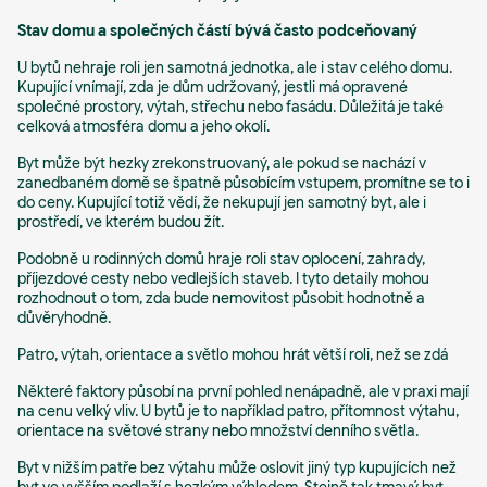
Stav domu a společných částí bývá často podceňovaný
U bytů nehraje roli jen samotná jednotka, ale i stav celého domu.
Kupující vnímají, zda je dům udržovaný, jestli má opravené
společné prostory, výtah, střechu nebo fasádu. Důležitá je také
celková atmosféra domu a jeho okolí.
Byt může být hezky zrekonstruovaný, ale pokud se nachází v
zanedbaném domě se špatně působícím vstupem, promítne se to i
do ceny. Kupující totiž vědí, že nekupují jen samotný byt, ale i
prostředí, ve kterém budou žít.
Podobně u rodinných domů hraje roli stav oplocení, zahrady,
příjezdové cesty nebo vedlejších staveb. I tyto detaily mohou
rozhodnout o tom, zda bude nemovitost působit hodnotně a
důvěryhodně.
Patro, výtah, orientace a světlo mohou hrát větší roli, než se zdá
Některé faktory působí na první pohled nenápadně, ale v praxi mají
na cenu velký vliv. U bytů je to například patro, přítomnost výtahu,
orientace na světové strany nebo množství denního světla.
Byt v nižším patře bez výtahu může oslovit jiný typ kupujících než