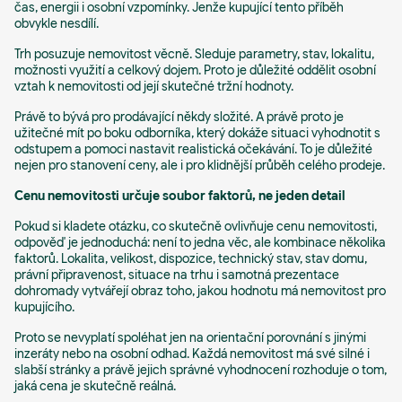
čas, energii i osobní vzpomínky. Jenže kupující tento příběh
obvykle nesdílí.
Trh posuzuje nemovitost věcně. Sleduje parametry, stav, lokalitu,
možnosti využití a celkový dojem. Proto je důležité oddělit osobní
vztah k nemovitosti od její skutečné tržní hodnoty.
Právě to bývá pro prodávající někdy složité. A právě proto je
užitečné mít po boku odborníka, který dokáže situaci vyhodnotit s
odstupem a pomoci nastavit realistická očekávání. To je důležité
nejen pro stanovení ceny, ale i pro klidnější průběh celého prodeje.
Cenu nemovitosti určuje soubor faktorů, ne jeden detail
Pokud si kladete otázku, co skutečně ovlivňuje cenu nemovitosti,
odpověď je jednoduchá: není to jedna věc, ale kombinace několika
faktorů. Lokalita, velikost, dispozice, technický stav, stav domu,
právní připravenost, situace na trhu i samotná prezentace
dohromady vytvářejí obraz toho, jakou hodnotu má nemovitost pro
kupujícího.
Proto se nevyplatí spoléhat jen na orientační porovnání s jinými
inzeráty nebo na osobní odhad. Každá nemovitost má své silné i
slabší stránky a právě jejich správné vyhodnocení rozhoduje o tom,
jaká cena je skutečně reálná.