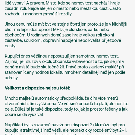
lidé vybaví. A právem. Místo, kde se nemovitost nachází, hraje
zásadní roli. Nejde ale jen o město nebo městskou část. Často
rozhodují i mnohem jemnější rozdíly.
Jinou cenu může mít byt ve stejné čtvrti jen proto, že je v klidnější
ulici, má lepší dostupnost MHD, je blíž škole, parku nebo
obchodům. U rodinných domů zase hraje velkou roli okolní
zástavba, soukromí, dopravní napojení nebo kvalita příjezdové
cesty.
Kupující dnes většinou neposuzují jen samotnou nemovitost.
Zajímají je i služby v okolí, občanská vybavenost a to, jak se jim v
daném místě bude skutečně žít. Právě proto zkušený makléř při
stanovení ceny hodnotí lokalitu mnohem detailněji než jen podle
adresy.
Velikost a dispozice nejsou totéž
Mnoho majitelů automaticky předpokládá, že čím více metrů
čtverečních, tím vyšší cena. Ve většině případů to platí, ale není to
celé. Důležitá je také dispozice, tedy to, jak je prostor řešený a jak
dobře se dá využívat.
Například byt s rozumně navrženou dispozicí 2+kk může být pro
kupující atraktivnější než větší, ale neprakticky rozdělený byt 2+1.