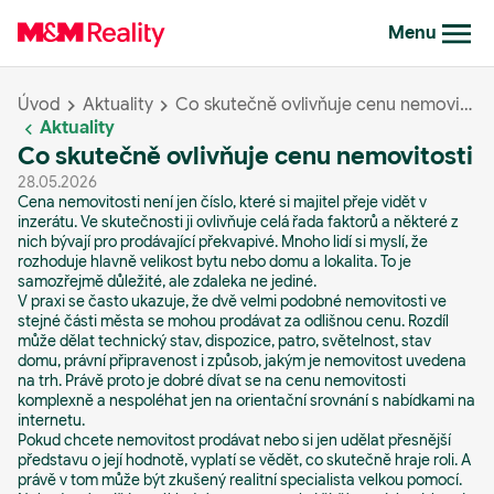
Menu
Úvod
Aktuality
Co skutečně ovlivňuje cenu nemovitosti
Aktuality
Co skutečně ovlivňuje cenu nemovitosti
28.05.2026
Cena nemovitosti není jen číslo, které si majitel přeje vidět v
inzerátu. Ve skutečnosti ji ovlivňuje celá řada faktorů a některé z
nich bývají pro prodávající překvapivé. Mnoho lidí si myslí, že
rozhoduje hlavně velikost bytu nebo domu a lokalita. To je
samozřejmě důležité, ale zdaleka ne jediné.
V praxi se často ukazuje, že dvě velmi podobné nemovitosti ve
stejné části města se mohou prodávat za odlišnou cenu. Rozdíl
může dělat technický stav, dispozice, patro, světelnost, stav
domu, právní připravenost i způsob, jakým je nemovitost uvedena
na trh. Právě proto je dobré dívat se na cenu nemovitosti
komplexně a nespoléhat jen na orientační srovnání s nabídkami na
internetu.
Pokud chcete nemovitost prodávat nebo si jen udělat přesnější
představu o její hodnotě, vyplatí se vědět, co skutečně hraje roli. A
právě v tom může být zkušený realitní specialista velkou pomocí.