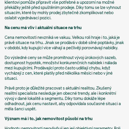
klientovi pomůže připravit vše potřebné a upozorní na možné
překážky ještě před spuštěním prodeje. Díky tomu se lze vyhnout
situacím, které by mohly prodej zbytečně zkomplikovat nebo
oslabit vyjednávací pozici.
Na cenu má vliv i aktuální situace na trhu
Cena nemovitosti nevzniká ve vakuu. Velkou roli hraje i to, jaká je
právě situace na trhu. Jinak se prodává v době silné poptávky, jinak
v období, kdy kupující více váhají a pečlivěji porovnávají nabídky.
Do výsledné ceny se může promítnout vývoj úrokových sazeb,
dostupnost hypoték, množství konkurenčních nabídek i nálada
mezi kupujícími. Prodávající proto často udělají chybu, když
vycházejí z cen, které platily před několika měsíci nebo v jiné
situaci.
Právě proto je důležité pracovat s aktuální realitou. Zkušený
realitní specialista nesleduje jen obecné trendy, ale i konkrétní
vývoj v dané lokalitě a segmentu. Díky tomu dokáže lépe
odhadnout, jak cenu nastavit, aby odpovídala současné situaci a
měla šanci uspět.
Význam má i to, jak nemovitost působí na trhu
Hodnotu nemovitosti neovlivňují jen její objektivní parametry. Roli