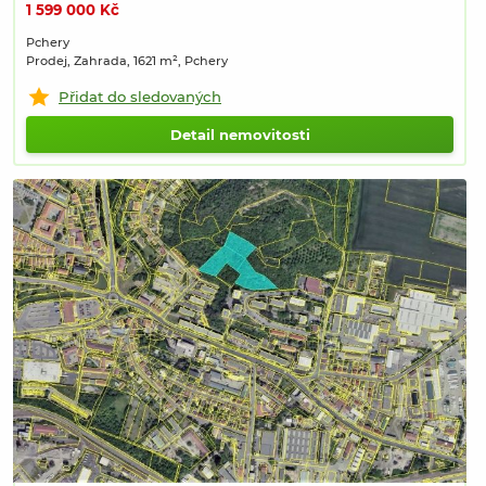
1 599 000 Kč
Pchery
Prodej, Zahrada, 1621 m², Pchery
Přidat do sledovaných
Detail nemovitosti