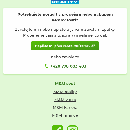
Potřebujete poradit s prodejem nebo nákupem
nemovitosti?
Zavolejte mi nebo napište a já vám zavolám zpátky.
Probereme vaši situaci a vymyslíme, co dál.
Napište mi přes kontaktní formulář
nebo zavolejte
+420 778 003 403
M&M svět
M&M reality
M&M videa
M&M kariéra
M&M finance