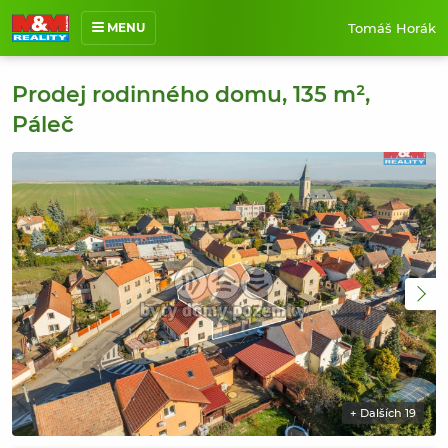
Tomáš Horák
MENU
O mně
Prodej rodinného domu, 135 m²,
Nabídka nemovitostí
Páleč
Prodané nemovitosti
Reference
Jak pracuji
Kontakt
+ Dalších 19