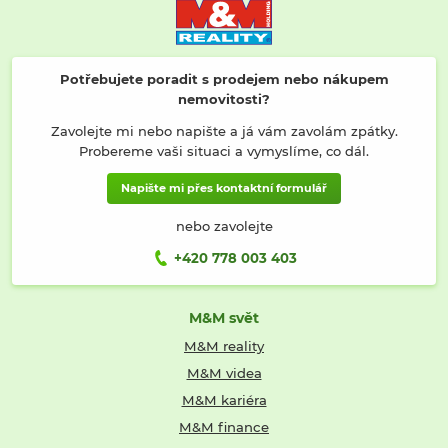
Potřebujete poradit s prodejem nebo nákupem
nemovitosti?
Zavolejte mi nebo napište a já vám zavolám zpátky.
Probereme vaši situaci a vymyslíme, co dál.
Napište mi přes kontaktní formulář
nebo zavolejte
+420 778 003 403
M&M svět
M&M reality
M&M videa
M&M kariéra
M&M finance