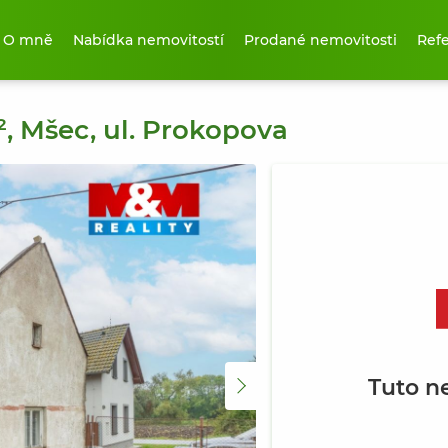
O mně
Nabídka nemovitostí
Prodané nemovitosti
Ref
, Mšec, ul. Prokopova
Tuto n