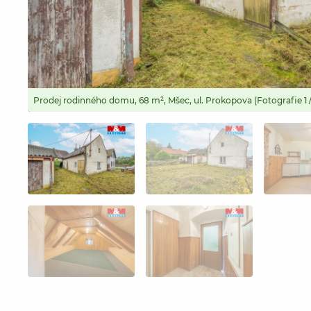
Prodej rodinného domu, 68 m², Mšec, ul. Prokopova (Fotografie 1 /