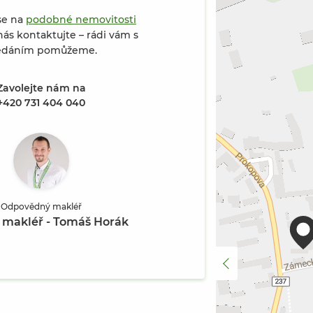
se na
podobné nemovitosti
ás kontaktujte – rádi vám s
edáním pomůžeme.
Zavolejte nám na
 Mšec, ul. Prokopova (Fotografie 2 / 6)
+420 731 404 040
Odpovědný makléř
í makléř - Tomáš Horák