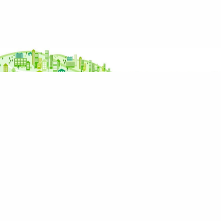
Potřebujete poradit s prodejem nebo nákupem
nemovitosti?
Zavolejte mi nebo napište a já vám zavolám
zpátky. Probereme vaši situaci a vymyslíme, co
dál.
Napište mi přes kontaktní formulář