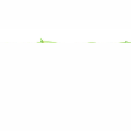
M&M svět
Blog M&M reality
M&M reality
Rekonstrukce nemovitosti: co
M&M videa
Energetické úspory: Jak snížit
M&M kariéra
Na co si dát pozor při koupi st
M&M finance