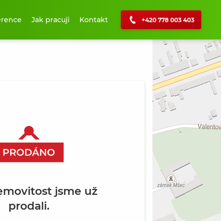
erence
Jak pracuji
Kontakt
+420 778 003 403
+
−
emovitost jsme už
prodali.