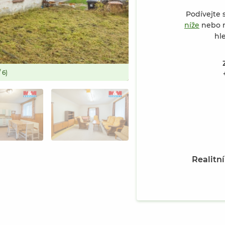
Podívejte 
níže
nebo n
hl
 6)
Prodej rodinného domu, 68 m²,
Realitn