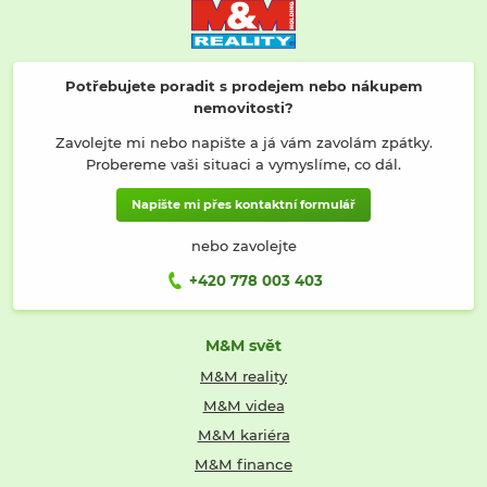
Potřebujete poradit s prodejem nebo nákupem
nemovitosti?
Zavolejte mi nebo napište a já vám zavolám zpátky.
Probereme vaši situaci a vymyslíme, co dál.
Napište mi přes kontaktní formulář
nebo zavolejte
+420 778 003 403
M&M svět
M&M reality
M&M videa
M&M kariéra
M&M finance