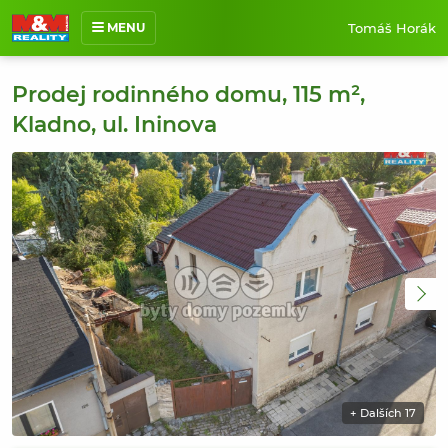
Tomáš Horák
MENU
O mně
Prodej rodinného domu, 115 m²,
Nabídka nemovitostí
Kladno, ul. Ininova
Prodané nemovitosti
Reference
Jak pracuji
Kontakt
+ Dalších 17