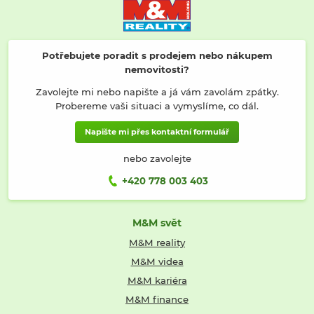
Potřebujete poradit s prodejem nebo nákupem
nemovitosti?
Zavolejte mi nebo napište a já vám zavolám zpátky.
Probereme vaši situaci a vymyslíme, co dál.
Napište mi přes kontaktní formulář
nebo zavolejte
+420 778 003 403
M&M svět
M&M reality
M&M videa
M&M kariéra
M&M finance