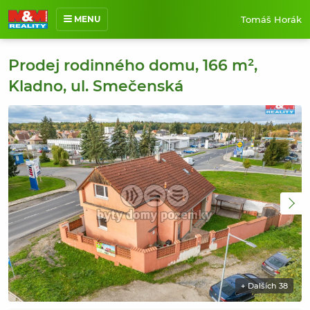
Tomáš Horák
MENU
O mně
Prodej rodinného domu, 166 m²,
Nabídka nemovitostí
Kladno, ul. Smečenská
Prodané nemovitosti
Reference
Jak pracuji
Kontakt
+ Dalších 38